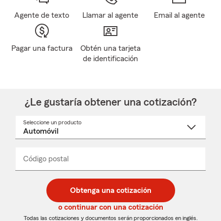
Agente de texto
Llamar al agente
Email al agente
Pagar una factura
Obtén una tarjeta
de identificación
¿Le gustaría obtener una cotización?
Seleccione un producto
Seleccione
un
nombre
de
producto
del
Código postal
Ingresa
Ingresa
_____
menú
un
un
desplegable
código
código
postal
postal
Obtenga una cotización
de
de
5
5
o continuar con una cotización
dígitos
dígitos
Todas las cotizaciones y documentos serán proporcionados en inglés.