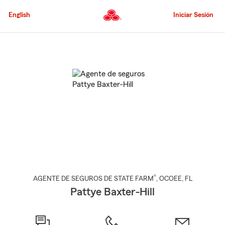
Pasar
al
English
Iniciar Sesión
contenido
principal
Comienzo
del
contenido
principal
®
AGENTE DE SEGUROS DE STATE FARM
,
OCOEE
, FL
Pattye Baxter-Hill